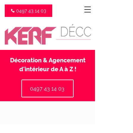
0497 43 14 03
Décoration & Agencement
d'intérieur de A à Z !
0497 43 14 03