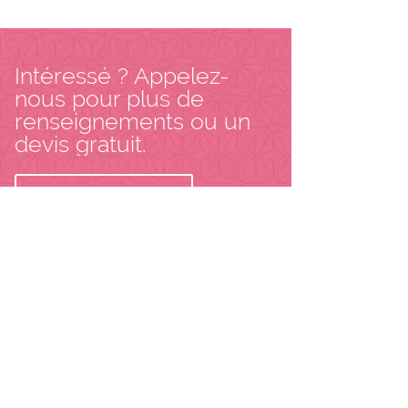
Intéressé ? Appelez-
nous pour plus de
renseignements ou un
devis gratuit.
Contactez-nous
KERF DECO
Grand-Place, 7
4800 - Ensival